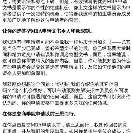
然，需要语法和标点正确，但是，有效撰写的优秀MBA申请
文书是展示你的个性的绝佳机会。像上文这样的文书提示为申
请者提供了一次独特的机会，使得像我这样的招生委员会成员
更加广泛地了解你这位申请者的背景。
让你的选答型MBA申请文书令人印象深刻。
我知道有些申请者可能不会像我一样热衷于附加文书——尤其
是当你至少已完成一篇必答型文书的时候。你已经花费大量时
间和精力避免申请错误和微调必答型文书，而且，坦率地说，
这可能是你需要纳入的全部内容。但是，你可能想知道为什么
有些申请者会提交这篇选答型申请文书，及它如何使他们的申
请令人更加印象深刻。
我鼓励你想想这个问题：“你想向我们介绍你的其它信息
吗？”这个机会很好，可以主动预测并解决招生委员会在阅读
你的申请时可能遇到的任何问题。而且，这篇文书可以突出你
认为的、你的申请资格中需要更多关注的任何领域。
在你提交商学院申请以前三思而行。
在你点击提交MBA申请以前，请三思而行，权衡你回答的真
正重点，并从我们的角度出发。如果你是招生委员会成员，你