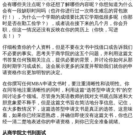
会有哪些关注点呢？你还想了解哪些内容呢？你想知道为什么
会有一段缺职时间吗（也许你进行过一次终生难忘的背包旅
行！），为什么一个学期的成绩要比其它学期低很多呢（你那
时是否在勤工俭学？），或者说在接下来的几个月，你会升
职，但这一情况还没有反映在你的简历上（你快，写进
去！）？
仔细检查你的个人资料，但是不要在文书中找借口或告诉我们
不必要的事实。思考关于商学院的这五个问题，并利用这篇文
书答复任何预期关注点，提供必要的背景，并讨论你如何从那
段时期学习或成长。这会展示更多的深度并帮助我们就你的申
请资格作出更加明智的决定。
在你撰写任何MBA申请文书时，要注重清晰性和说明性。你
在同等地注重清晰性的同时，利用这篇“选答型申请文书”的空
间讨论多个领域。尽管身为英语教师的我对文书观点陈述和大
胆意象爱不释手，但是这篇文书旨在简洁地分享信息。记住，
在大多数情况下，这篇选答型申请文书是真正的选答。这意味
着，如果你已经深思熟虑，并确信即使没有这篇文书，你也已
经一清二楚地表述你的申请资格，则你已完全准备就绪。
从商学院文书到面试