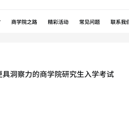
ba.com
T
商学院之路
精彩活动
常见问题
联系我
申请指南
文书撰写
面试须知
推荐信准备
简历技巧
奖学金&费用
入学考试