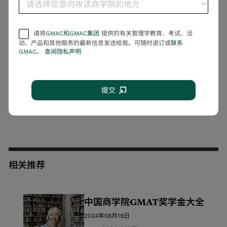
商学院的招生过程对任何申请者而言都是一项特殊的挑战
——不管他们有多合格。从专家处获取内部建议对于你提
请将
GMAC和GMAC集团
提供的有关管理学教育、考试、活
交最佳申请和收到梦寐以求的录取通知书的帮助很大。
动、产品和其他服务的最新信息发送给我。可随时退订或
联系
GMAC
。
查阅隐私声明
mba.com提供的
《全日制MBA申请指南》
向你提供精心
编制MBA申请所需的信息和指导，这些信息和指导能提高
提交
你的申请故事的水平，并帮助你从其他合格申请者中脱颖
而出。
相关推荐
中国商学院GMAT奖学金大全
2024年08月19日