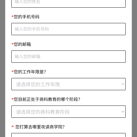
校友们说他们在商学院的投资已得到回报
*
您的手机号码
在MBA校友中，占绝对优势的93%的人表示，他们即使知
道现在所了解到的一切信息，仍然会继续攻读MBA。此
外，96%的人认为他们的学位价值在于“从优秀水平提升至
*
您的邮箱
卓越水平”
虽然学费的价格可能会让现在的你弃学，但从现在起的5
年、10年或20年后，你很可能已经满怀兴趣地赚回最初投
*
您的工作年限是？
资的费用。一项近期调查发现，十分之九的校友的投资回
报率为正，其在毕业几年后便已收回投资。全日制MBA研
究生在其从商学院毕业后所从事的第一份工作的薪水翻番
*
您目前正处于商科教育的哪个阶段？
的情况并不少见，超过2/3的专业MBA研究生同意，他们
比没有学位的同龄人获得更多次的晋升或职称变更的机
会。
*
您打算去哪里攻读商学院？
招生流程的逐步指南